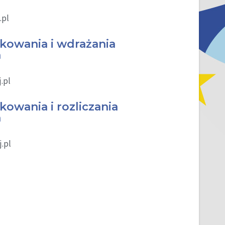
.pl
likowania i wdrażania
h
.pl
ikowania i rozliczania
h
.pl