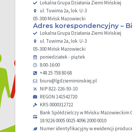
Lokalna Grupa Działania Ziemi Mińskiej
ul. Tuwima 2a, lok. U-3
05-300 Mińsk Mazowiecki
Adres korespondencyjny – B
Lokalna Grupa Działania Ziemi Mińskiej
ul. Tuwima 2a, lok. U-3
05-300 Mińsk Mazowiecki
poniedziałek - piątek
8:00-16:00
+48 25 758 80 68
biuro@lgdziemiminskiej.pl
NIP 822-226-93-10
REGON 141542720
KRS 0000312722
Bank Spółdzielczy w Mińsku Mazowieckim 
18 9226 0005 0025 4096 2000 0010
Numer identyfikacyjny w ewidencji produc