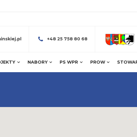
nskiej.pl
+48 25 758 80 68
JEKTY
NABORY
PS WPR
PROW
STOWAR