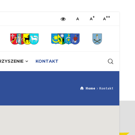
+
++
A
A
A
ZYSZENIE
KONTAKT
Home
Kontakt