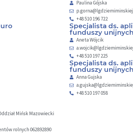
Paulina Gójska
p.gorna@lgdziemiminskiej
+48 510 196 722
iuro
Specjalista ds. ap
funduszy unijnyc
Aneta Wójcik
a.wojcik@lgdziemiminskiej
+48 510 197 225
Specjalista ds. apl
funduszy unijnyc
Anna Gujska
a.gujska@lgdziemiminskiej
+48 510 197 058
Oddział Mińsk Mazowiecki
entów rolnych 062892890