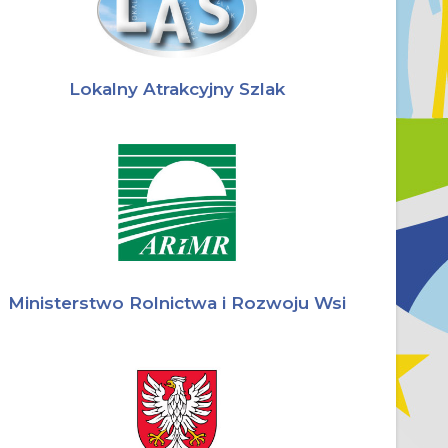
Lokalny Atrakcyjny Szlak
Ministerstwo Rolnictwa i Rozwoju Wsi