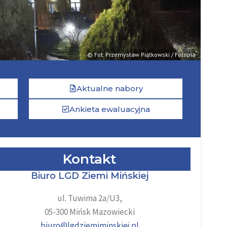
© Fot. Przemysław Piątkowski / Fotopia
Aktualne nabory
Ankieta ewaluacyjna
Kontakt
Biuro LGD Ziemi Mińskiej
ul. Tuwima 2a/U3,
05-300 Mińsk Mazowiecki
biuro@lgdziemiminskiej.pl