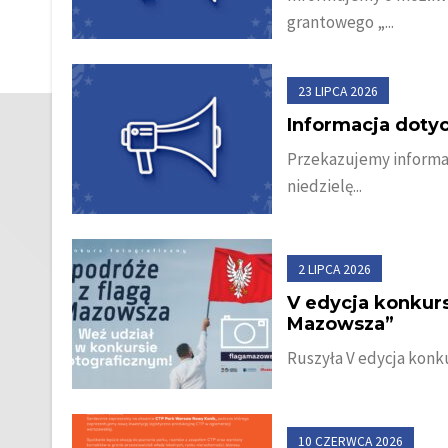
grantowego „...
23 LIPCA 2026
Informacja doty
Przekazujemy informac
niedzielę...
2 LIPCA 2026
V edycja konkurs
Mazowsza”
Ruszyła V edycja konku
10 CZERWCA 2026