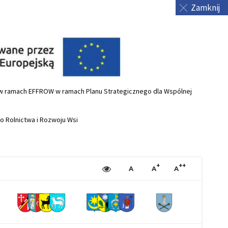
Zamknij
j w ramach EFFROW w ramach Planu Strategicznego dla Wspólnej
wo Rolnictwa i Rozwoju Wsi
+
++
A
A
A