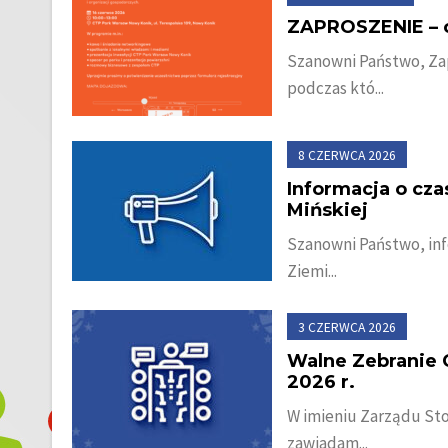
ZAPROSZENIE – 
Szanowni Państwo, Za
podczas któ...
8 CZERWCA 2026
Informacja o cz
Mińskiej
Szanowni Państwo, inf
Ziemi...
3 CZERWCA 2026
Walne Zebranie 
2026 r.
W imieniu Zarządu Sto
zawiadam...