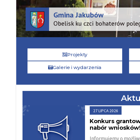
Gmina Jakubów
Obelisk ku czci bohaterów pole
Projekty
Galerie i wydarzenia
Aktu
27 LIPCA 2026
Konkurs grantow
nabór wniosków
Informujemy o możliw