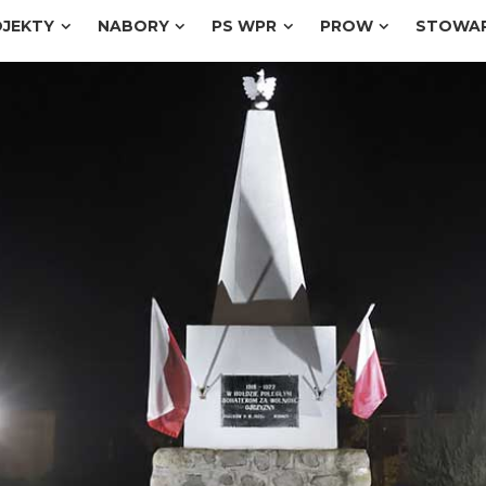
JEKTY
NABORY
PS WPR
PROW
STOWAR