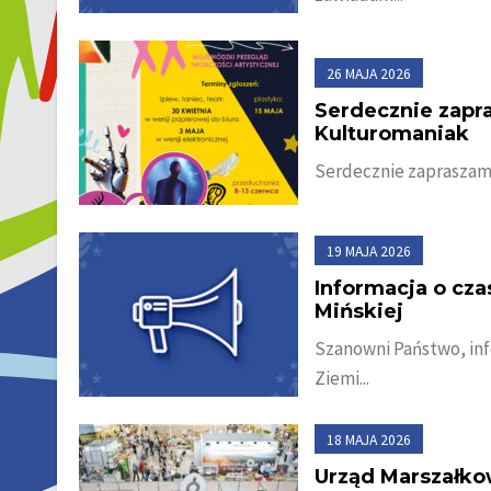
26 MAJA 2026
Serdecznie zapr
Kulturomaniak
Serdecznie zapraszamy
19 MAJA 2026
Informacja o cz
Mińskiej
Szanowni Państwo, inf
Ziemi...
18 MAJA 2026
Urząd Marszałk