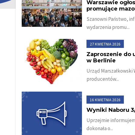
Warszawie ogłos
promujące mazo
Szanowni Państwo, in
wydarzenia promu...
27 KWIETNIA 2026
Zaproszenie do 
w Berlinie
Urząd Marszałkowski
producentów...
16 KWIETNIA 2026
Wyniki Naboru 3
Uprzejmie informujemy
dokonała o...