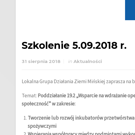
Szkolenie 5.09.2018 r.
31 sierpnia 2018
in
Aktualności
Lokalna Grupa Działania Ziemi Mińskiej zaprasza na 
Temat:
Poddziałanie 19.2 „Wsparcie na wdrażanie op
społeczność” w zakresie:
Tworzenie lub rozwój inkubatorów przetwórstwa
spożywczymi
Wspierania współpracy między podmiotami wykon