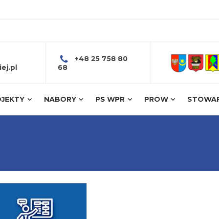
+48 25 758 80
ej.pl
68
JEKTY
NABORY
PS WPR
PROW
STOWAR