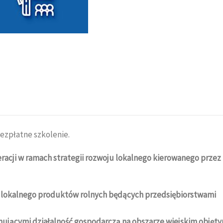
bezpłatne szkolenie.
eracji w ramach strategii rozwoju lokalnego kierowanego przez
 lokalnego produktów rolnych będących przedsiębiorstwami
ującymi działalność gospodarczą na obszarze wiejskim objęt