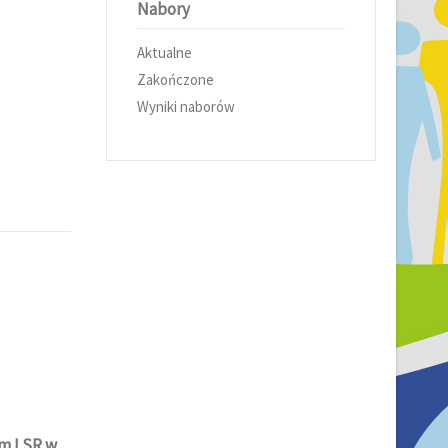
Nabory
Aktualne
Zakończone
Wyniki naborów
ym LSR w