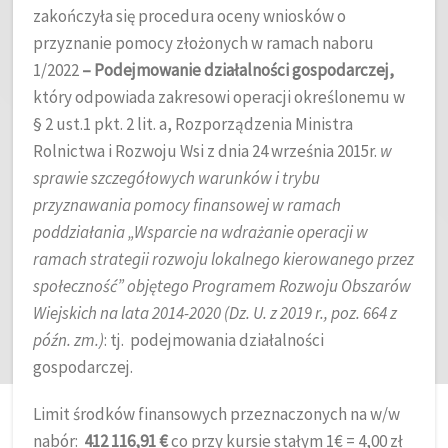
zakończyła się procedura oceny wniosków o
przyznanie pomocy złożonych w ramach naboru
1/2022
– Podejmowanie działalności gospodarczej,
który odpowiada zakresowi operacji określonemu w
§ 2 ust.1 pkt. 2 lit. a, Rozporządzenia Ministra
Rolnictwa i Rozwoju Wsi z dnia 24 września 2015r.
w
sprawie szczegółowych warunków i trybu
przyznawania pomocy finansowej w ramach
poddziałania „Wsparcie na wdrażanie operacji w
ramach strategii rozwoju lokalnego kierowanego przez
społeczność” objętego Programem Rozwoju Obszarów
Wiejskich na lata 2014-2020 (Dz. U. z 2019 r., poz. 664 z
późn. zm.)
: tj. podejmowania działalności
gospodarczej.
Limit środków finansowych przeznaczonych na w/w
nabór:
412 116,91 €
co przy kursie stałym 1€ = 4,00 zł