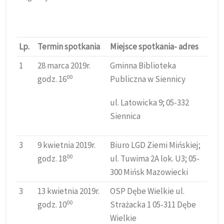
Lp.
Termin spotkania
Miejsce spotkania- adres
1
28 marca 2019r.
Gminna Biblioteka
00
godz. 16
Publiczna w Siennicy
ul. Latowicka 9; 05-332
Siennica
3
9 kwietnia 2019r.
Biuro LGD Ziemi Mińskiej;
00
godz. 18
ul. Tuwima 2A lok. U3; 05-
300 Mińsk Mazowiecki
3
13 kwietnia 2019r.
OSP Dębe Wielkie ul.
00
godz. 10
Strażacka 1 05-311 Dębe
Wielkie