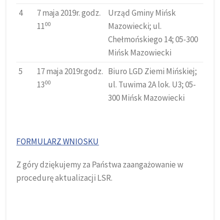
4
7 maja 2019r. godz.
Urząd Gminy Mińsk
00
11
Mazowiecki; ul.
Chełmońskiego 14; 05-300
Mińsk Mazowiecki
5
17 maja 2019r.godz.
Biuro LGD Ziemi Mińskiej;
00
13
ul. Tuwima 2A lok. U3; 05-
300 Mińsk Mazowiecki
FORMULARZ WNIOSKU
Z góry dziękujemy za Państwa zaangażowanie w
procedurę aktualizacji LSR.