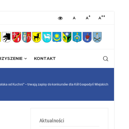
+
++
A
A
A
ZYSZENIE
KONTAKT
Polska od Kuchni” – trwają zapisy do konkursów dla Kół Gospodyń Wiejskich
Aktualności