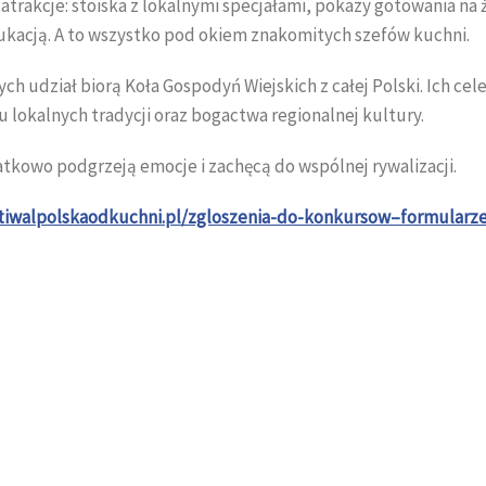
atrakcje: stoiska z lokalnymi specjałami, pokazy gotowania na 
dukacją. A to wszystko pod okiem znakomitych szefów kuchni.
udział biorą Koła Gospodyń Wiejskich z całej Polski. Ich cel
 lokalnych tradycji oraz bogactwa regionalnej kultury.
atkowo podgrzeją emocje i zachęcą do wspólnej rywalizacji.
stiwalpolskaodkuchni.pl/zgloszenia-do-konkursow–formularz