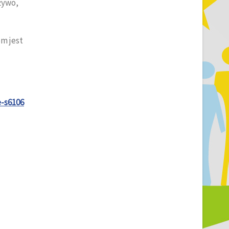
żywo,
em jest
e-s6106