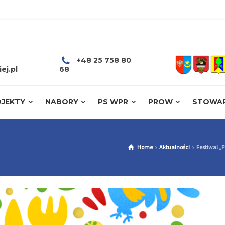
+48 25 758 80
ej.pl
68
JEKTY
NABORY
PS WPR
PROW
STOWAR
Home
Aktualności
Festiwal „