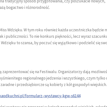
ę na tradycyjny sposób przygotowania, czy poszukacie nowych,
ażą bogactwo i różnorodność.
Miss Wdzięku. W tym roku również każda uczestniczka będzie m
ak i publiczności. To nie konkurs piękności, lecz wyraz szacunk
 Wdzięku to szansa, by poczuć się wyjątkowo i podzielić się sw
ą zaprezentować się na Festiwalu. Organizatorzy dają możliwo
 wyśmienitego regionalnego jedzenia i wszystkiego, czym tylko
zaradne i przedsiębiorcze są kobiety z kół gospodyń wiejskich.
lskaodkuchni.pl/formularz–wystawcy-kgw-s6144
lni wystawy nie zrzeszeni w kołach gospodyń wiejskich, rękodzi