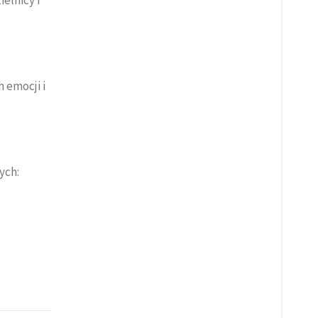
 emocji i
ych: