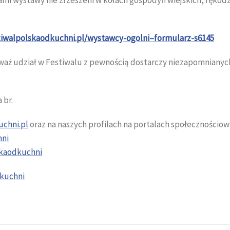
stiwalpolskaodkuchni.pl/wystawcy-ogolni–formularz-s6145
waż udział w Festiwalu z pewnością dostarczy niezapomnianych
 br.
chni.pl
oraz na naszych profilach na portalach społecznościow
hni
skaodkuchni
dkuchni