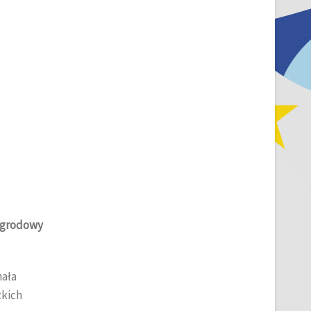
grodowy
nała
tkich