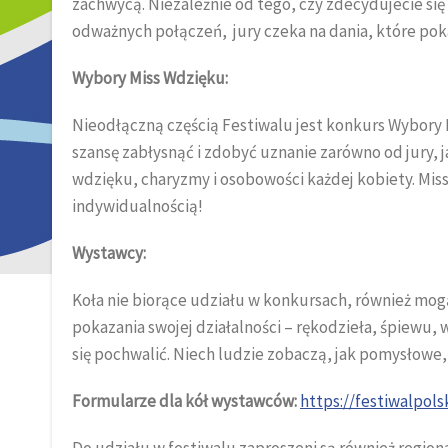
zachwycą. Niezależnie od tego, czy zdecydujecie si
odważnych połączeń, jury czeka na dania, które pok
Wybory Miss Wdzięku:
Nieodłączną częścią Festiwalu jest konkurs Wybory 
szansę zabłysnąć i zdobyć uznanie zarówno od jury, j
wdzięku, charyzmy i osobowości każdej kobiety. Miss
indywidualnością!
Wystawcy:
Koła nie biorące udziału w konkursach, również mog
pokazania swojej działalności – rękodzieła, śpiewu,
się pochwalić. Niech ludzie zobaczą, jak pomysłowe, 
Formularze dla kół wystawców:
https://festiwalpo
Do udziału w festiwalu zaproszeni są również regiona