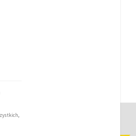
i
zystkich,