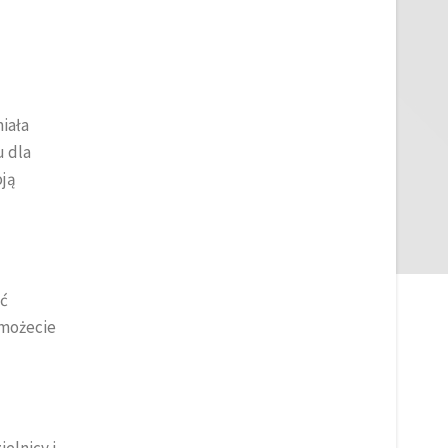
iała
u dla
oją
ść
 możecie
elnicy i