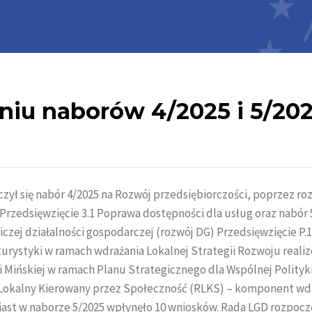
niu naborów 4/2025 i 5/20
ńczył się nabór 4/2025 na Rozwój przedsiębiorczości, poprzez ro
 Przedsięwzięcie 3.1 Poprawa dostępności dla usług oraz nabór 
zej działalności gospodarczej (rozwój DG) Przedsięwzięcie P.1.
urystyki w ramach wdrażania Lokalnej Strategii Rozwoju reali
 Mińskiej w ramach Planu Strategicznego dla Wspólnej Polityki
ój Lokalny Kierowany przez Społeczność (RLKS) – komponent wd
iast w naborze 5/2025 wpłynęło 10 wniosków. Rada LGD rozpocz