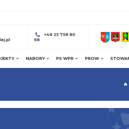
+48 25 758 80
ej.pl
68
JEKTY
NABORY
PS WPR
PROW
STOWAR