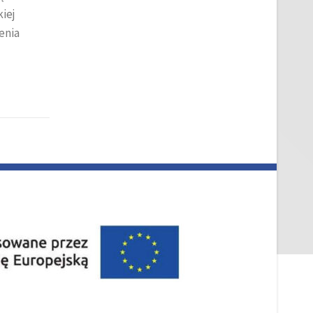
iej
enia