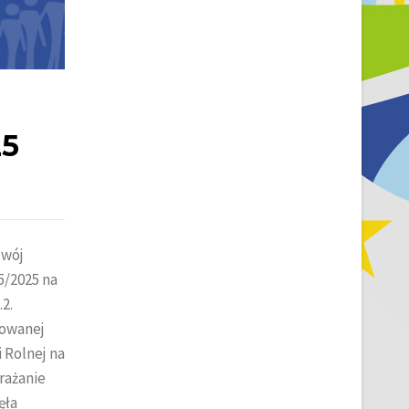
25
zwój
5/2025 na
2.
zowanej
 Rolnej na
rażanie
ęła