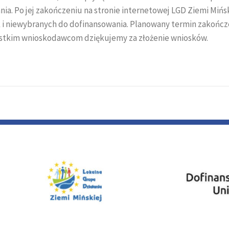
a. Po jej zakończeniu na stronie internetowej LGD Ziemi Mińsk
 i niewybranych do dofinansowania. Planowany termin zakończ
zystkim wnioskodawcom dziękujemy za złożenie wniosków.