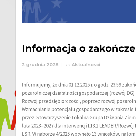
Informacja o zakończe
2 grudnia 2025
in
Aktualności
Informujemy, że dnia 01.12.2025 r. o godz. 23.59 zako
pozarolniczej działalności gospodarczej (rozwój DG)
Rozwój przedsiębiorczości, poprzez rozwój pozarolnic
Wzmacnianie potencjału gospodarczego w zakresie t
przez Stowarzyszenie Lokalna Grupa Działania Ziemi
lata 2023–2027 dla interwencji I.13.1 LEADER/Rozw
LSR. W naborze 4/2025 wpłynęło 13 wniosków, natom