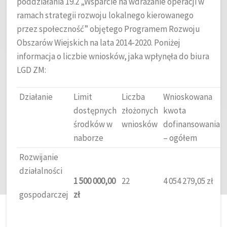
poddziałania 19.2 „Wsparcie na wdrażanie operacji w
ramach strategii rozwoju lokalnego kierowanego
przez społeczność” objętego Programem Rozwoju
Obszarów Wiejskich na lata 2014-2020. Poniżej
informacja o liczbie wniosków, jaka wpłynęła do biura
LGD ZM:
Działanie
Limit
Liczba
Wnioskowana
dostępnych
złożonych
kwota
środków w
wniosków
dofinansowania
naborze
– ogółem
Rozwijanie
działalności
1 500 000,00
22
4 054 279,05 zł
gospodarczej
zł