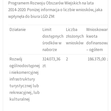
Programem Rozwoju Obszarów Wiejskich na lata
2014-2020. Poniżej informacja o liczbie wniosków, jaka
wpłynęła do biura LGD ZM:
Działanie
Limit
Liczba
Wnioskowana
dostępnych
złożonych
kwota
środków w
wniosków
dofinansowan
naborze
– ogółem
Rozwój
324.073,36
2
186.375,00 zł
ogólnodostępnej
zł.
i niekomercyjnej
infrastruktury
turystycznej lub
rekreacyjnej, lub
kulturalnej