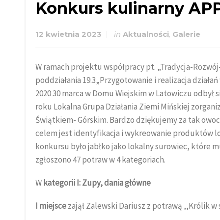
Konkurs kulinarny AP
12 kwietnia 2023
in
Aktualności
,
Galerie
W ramach projektu współpracy pt. „Tradycja-Rozwój
poddziałania 19.3„Przygotowanie i realizacja działa
2020 30 marca w Domu Wiejskim w Latowiczu odbył si
roku Lokalna Grupa Działania Ziemi Mińskiej zorga
Świątkiem- Górskim. Bardzo dziękujemy za tak owoc
celem jest identyfikacja i wykreowanie produktó
konkursu było jabłko jako lokalny surowiec, które m
zgłoszono 47 potraw w 4 kategoriach.
W
kategorii I: Zupy, dania główne
I miejsce
zajął Zalewski Dariusz z potrawą ,,Królik 