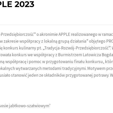
PLE 2023
-Przedsiębiorczość” o akronimie APPLE realizowanego w rama
ń w zakresie współpracy z lokalną grupą działania” objętego PR
ę konkurs kulinarny pt. „Tradycja-Rozwój-Przedsiębiorczość”.
nizowała konkurs we współpracy z Burmistrzem Latowicza Bog
ną współpracę i pomoc w przygotowaniu finału konkursu, któ
w lokalnych wytwarzanych metodami tradycyjnymi. Motywem p
usiało stanowić jeden ze składników przygotowanej potrawy. W 
w sosie jabłkowo-szałwiowym’