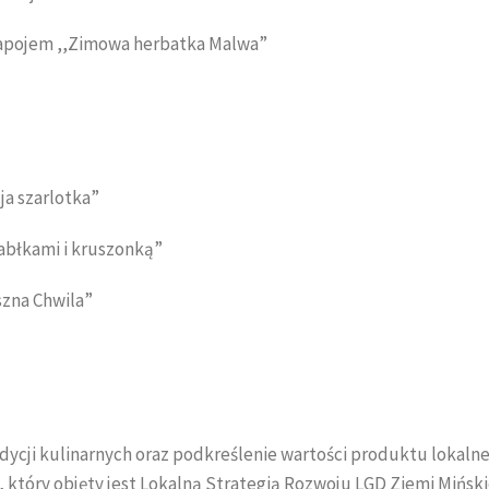
napojem ,,Zimowa herbatka Malwa”
ja szarlotka”
jabłkami i kruszonką”
szna Chwila”
ycji kulinarnych oraz podkreślenie wartości produktu lokalne
, który objęty jest Lokalną Strategią Rozwoju LGD Ziemi Miński