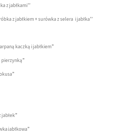
ka z jabłkami’’
bka z jabłkiem + surówka z selera i jabłka’’
zarpaną kaczką i jabłkiem”
d pierzynką”
Pokusa”
z jabłek”
ewka jabłkowa”