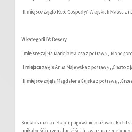
III miejsce
zajęło Koło Gospodyń Wiejskich Malwa z 
W kategorii IV: Desery
I miejsce
zajęła Mariola Malesa z potrawą ,,Monoporc
II miejsce
zajęła Anna Majewska z potrawą ,,Ciasto z 
III miejsce
zajęła Magdalena Gujska z potrawą ,,Grze
Konkurs ma na celu propagowanie mazowieckich trad
unikalność i oryginalność ściśle związaną z regionem