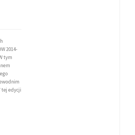
ch
OW 2014-
 W tym
danem
rego
rzewodnim
tej edycji