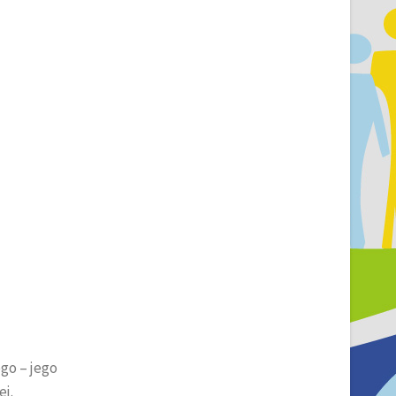
go – jego
ej.