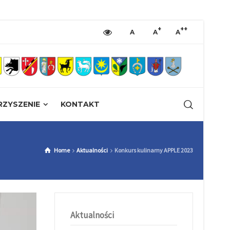
+
++
A
A
A
ZYSZENIE
KONTAKT
Home
Aktualności
Konkurs kulinarny APPLE 2023
Aktualności