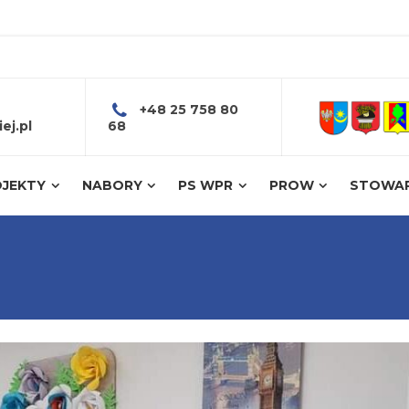
+48 25 758 80
ej.pl
68
JEKTY
NABORY
PS WPR
PROW
STOWAR