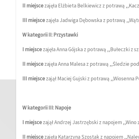
II miejsce
zajęła Elżbieta Belkiewicz z potrawą ,,Kacz
III miejsce
zajęła Jadwiga Dębowska z potrawą ,,Wątró
W kategorii II: Przystawki
I miejsce
zajęła Anna Gójska z potrawą ,,Bułeczki z s
II miejsce
zajęła Anna Malesa z potrawą ,,Śledzie po
III miejsce
zajął Maciej Gujski z potrawą ,,Wiosenna 
W kategorii III: Napoje
I miejsce
zajął Andrzej Jastrzębski z napojem ,,Wino 
II miejsce
zajęła Katarzyna Szostak z napojem ,,Nal