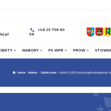
+48 25 758 80
ej.pl
68
JEKTY
NABORY
PS WPR
PROW
STOWAR
Home
Nabory
Zakończone
Nabór 1/2021 Rozwój ogólnodostępnej i ni