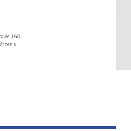
etowej LGD
ończenia