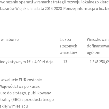
 wdrażanie operacji w ramach strategii rozwoju lokalnego kie
arów Wiejskich na lata 2014-2020. Poniżej informacja o liczbi
 w naborze
Liczba
Wnioskowan
złożonych
dofinansowa
wniosków
ogółem
e indykatywnym 1€ = 4,00 zł daje
13
1 345 250,09
 w walucie EUR zostanie
 Województwa po kursie
euro do złotego, publikowany
tralny (EBC) z przedostatniego
skiej w miesiącu