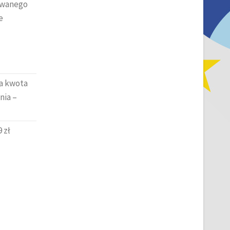
rowanego
e
a kwota
nia –
 zł