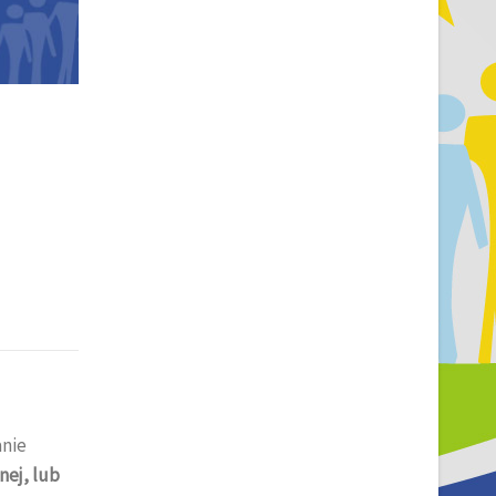
anie
nej, lub