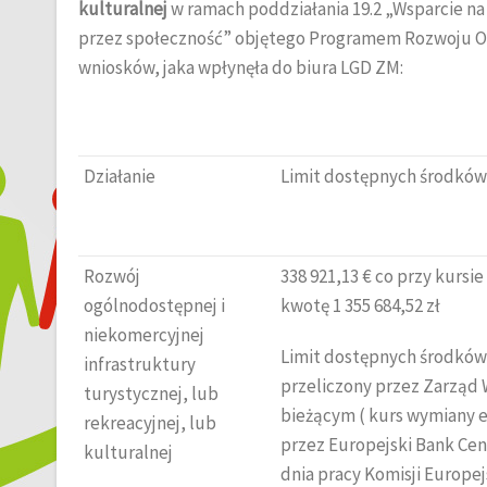
kulturalnej
w ramach poddziałania 19.2 „Wsparcie na
przez społeczność” objętego Programem Rozwoju Obsz
wniosków, jaka wpłynęła do biura LGD ZM:
Działanie
Limit dostępnych środków
Rozwój
338 921,13 € co przy kursi
ogólnodostępnej i
kwotę 1 355 684,52 zł
niekomercyjnej
Limit dostępnych środków
infrastruktury
przeliczony przez Zarząd
turystycznej, lub
bieżącym ( kurs wymiany 
rekreacyjnej, lub
przez Europejski Bank Cen
kulturalnej
dnia pracy Komisji Europej