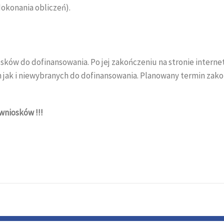
okonania obliczeń).
ków do dofinansowania. Po jej zakończeniu na stronie intern
jak i niewybranych do dofinansowania. Planowany termin zak
niosków !!!