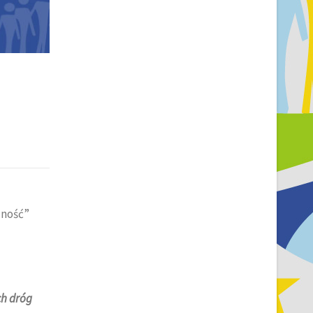
zność”
h dróg