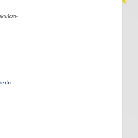
iekuńczo-
ne do