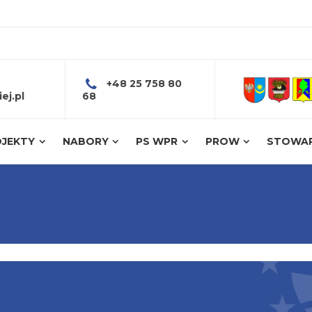
+48 25 758 80
ej.pl
68
JEKTY
NABORY
PS WPR
PROW
STOWAR