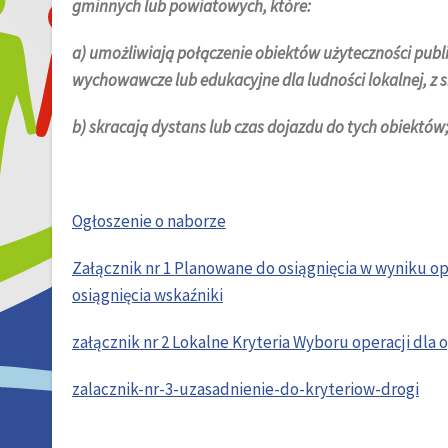
gminnych lub powiatowych, które:
a) umożliwiają połączenie obiektów użyteczności publ
wychowawcze lub edukacyjne dla ludności lokalnej, z s
b) skracają dystans lub czas dojazdu do tych obiektów
Ogłoszenie o naborze
Załącznik nr 1 Planowane do osiągnięcia w wyniku op
osiągnięcia wskaźniki
załącznik nr 2 Lokalne Kryteria Wyboru operacji dla 
zalacznik-nr-3-uzasadnienie-do-kryteriow-drogi