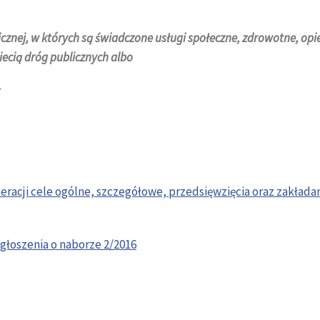
icznej, w których są świadczone usługi społeczne, zdrowotne, op
iecią dróg publicznych albo
;
eracji cele ogólne, szczegółowe, przedsięwzięcia oraz zakłada
ogłoszenia o naborze 2/2016