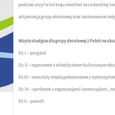
podczas wizyt w ich kraju wiedzieć na co bardziej z
aktywizacja grupy docelowej oraz zastosowanie nabyt
Wizyta studyjna dla grupy docelowej z Polski na ob
Dz. I – przyjazd
Dz. II – zapoznanie z dziedzictwem kulturowym obsz
Dz.III – warsztaty międzypokoleniowe z wykorzysta
Dz. IV – spotkanie z organizacjami i samorządami , n
Dz V – powrót