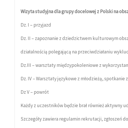
Wizyta studyjna dla grupy docelowej z Polski na ob
Dz. I – przyjazd
Dz. II – zapoznanie z dziedzictwem kulturowym obsz
działalnością polegającą na przeciwdziałaniu wykl
Dz.III – warsztaty międzypokoleniowe z wykorzysta
Dz. IV – Warsztaty językowe z młodzieżą, spotkanie 
Dz V – powrót
Każdy z uczestników będzie brał również aktywny ud
Szczegóły zawiera regulamin rekrutacji, zgłoszeń d