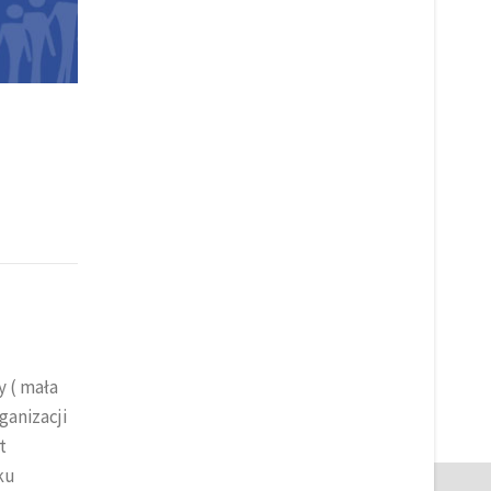
y ( mała
ganizacji
t
ku