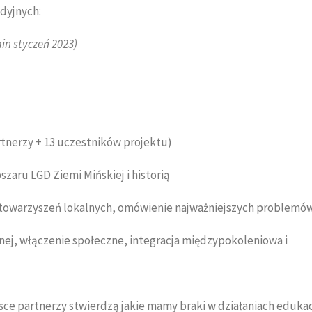
udyjnych:
in styczeń 2023)
rtnerzy + 13 uczestników projektu)
zaru LGD Ziemi Mińskiej i historią
stowarzyszeń lokalnych, omówienie najważniejszych problemó
lnej, włączenie społeczne, integracja międzypokoleniowa i
sce partnerzy stwierdzą jakie mamy braki w działaniach eduka