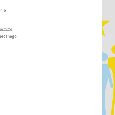
enie
jeszcze
ołecznego