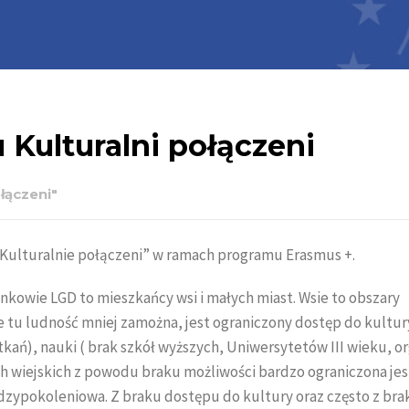
 Kulturalni połączeni
łączeni"
„ Kulturalnie połączeni” w ramach programu Erasmus +.
onkowie LGD to mieszkańcy wsi i małych miast. Wsie to obszary
tu ludność mniej zamożna, jest ograniczony dostęp do kultur
kań), nauki ( brak szkół wyższych, Uniwersytetów III wieku, or
ch wiejskich z powodu braku możliwości bardzo ograniczona jes
ędzypokoleniowa. Z braku dostępu do kultury oraz często z bra