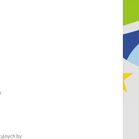
w
cyjnych by