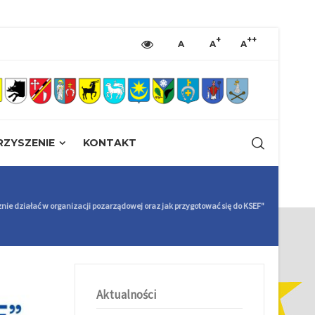
+
++
A
A
A
ZYSZENIE
KONTAKT
znie działać w organizacji pozarządowej oraz jak przygotować się do KSEF"
Aktualności