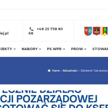
+48 25 758 80
ej.pl
68
JEKTY
NABORY
PS WPR
PROW
STOWAR
Home
Aktualności
Szkolenie "Jak skutec