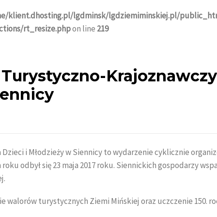
e/klient.dhosting.pl/lgdminsk/lgdziemiminskiej.pl/public_h
tions/rt_resize.php
on line
219
j Turystyczno-Krajoznawczy
iennicy
 Dzieci i Młodzieży w Siennicy to wydarzenie cyklicznie organ
ym roku odbył się 23 maja 2017 roku. Siennickich gospodarzy wspa
j.
e walorów turystycznych Ziemi Mińskiej oraz uczczenie 150. ro