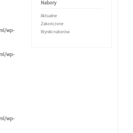
Nabory
Aktualne
Zakończone
tml/wp-
Wyniki naborów
tml/wp-
tml/wp-