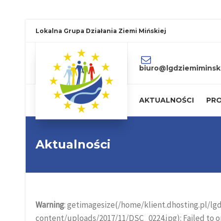
Lokalna Grupa Działania Ziemi Mińskiej
biuro@lgdziemiminski
AKTUALNOŚCI
PRO
Aktualności
Warning
: getimagesize(/home/klient.dhosting.pl/l
content/uploads/2017/11/DSC_0224.jpg): Failed to op