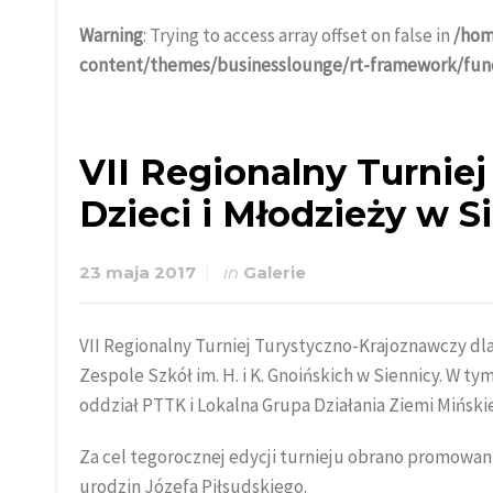
Warning
: Trying to access array offset on false in
/hom
content/themes/businesslounge/rt-framework/func
VII Regionalny Turnie
Dzieci i Młodzieży w S
23 maja 2017
in
Galerie
VII Regionalny Turniej Turystyczno-Krajoznawczy dla
Zespole Szkół im. H. i K. Gnoińskich w Siennicy. W t
oddział PTTK i Lokalna Grupa Działania Ziemi Mińskie
Za cel tegorocznej edycji turnieju obrano promowani
urodzin Józefa Piłsudskiego.