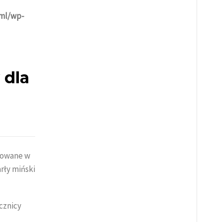
tml/wp-
 dla
izowane w
rły miński
cznicy