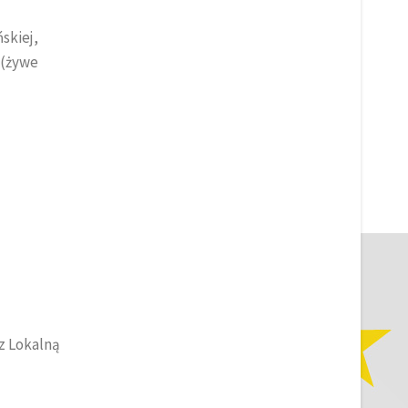
skiej,
 (żywe
z Lokalną