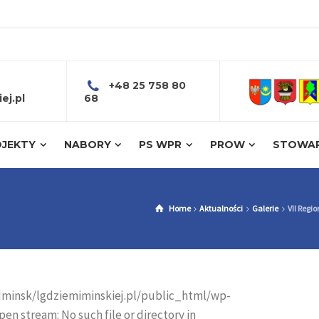
+48 25 758 80
ej.pl
68
JEKTY
NABORY
PS WPR
PROW
STOWAR
Home
Aktualności
Galerie
VII Regi
gdminsk/lgdziemiminskiej.pl/public_html/wp-
en stream: No such file or directory in