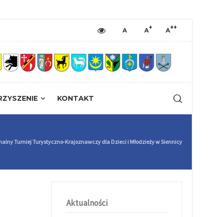
+
++
A
A
A
ZYSZENIE
KONTAKT
onalny Turniej Turystyczno-Krajoznawczy dla Dzieci i Młodzieży w Siennicy
Aktualności