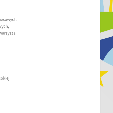
znesowych.
owych,
owarzyszą
okiej