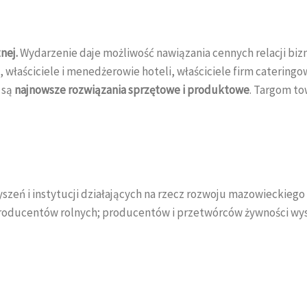
nej.
Wydarzenie daje możliwość nawiązania cennych relacji bi
i, właściciele i menedżerowie hoteli, właściciele firm catering
 są
najnowsze rozwiązania sprzętowe i produktowe
. Targom t
zeń i instytucji działających na rzecz rozwoju mazowieckiego
producentów rolnych; producentów i przetwórców żywności wys