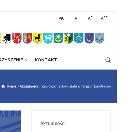
+
++
A
A
A
ZYSZENIE
KONTAKT
Home
Aktualności
Zaproszenie do udziału w Targach EuroGastro
Aktualności