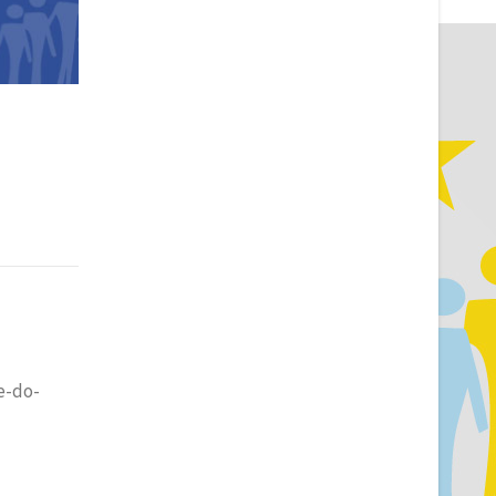
e-do-