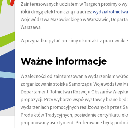
Zainteresowanych udziałem w Targach prosimy o wyp
roku
drogą elektroniczną na adres:
wydzialrolnictw
Województwa Mazowieckiego w Warszawie, Departamen
Warszawa.
W przypadku pytań prosimy o kontakt z pracowniki
Ważne informacje
W zależności od zainteresowania wydarzeniem wśró
zorganizowania stoiska Samorządu Województwa Ma
Departament Rolnictwa i Rozwoju Obszarów Wiejski
propozycji. Przy wyborze współwystawcy brane będą
wydarzeniach promocyjnych realizowanych przez S
Produktów Tradycyjnych, posiadanie certyfikatu eko
proponowany asortyment. Preferowane będą podmioty