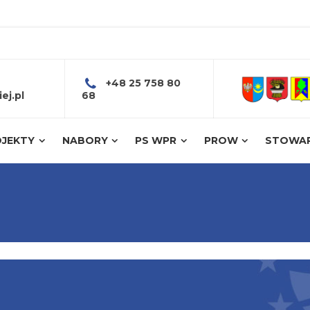
+48 25 758 80
ej.pl
68
JEKTY
NABORY
PS WPR
PROW
STOWAR