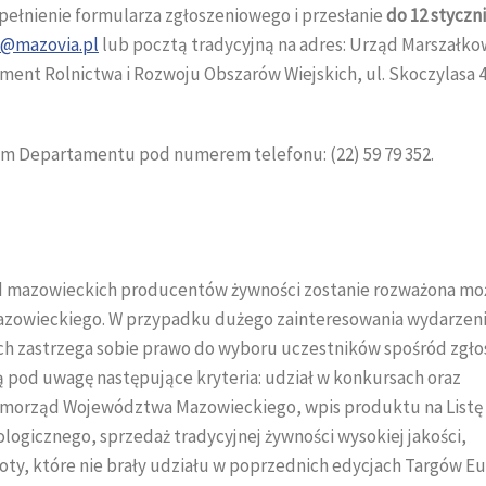
ełnienie formularza zgłoszeniowego i przesłanie
do 12 styczn
a@mazovia.pl
lub pocztą tradycyjną na adres: Urząd Marszałko
t Rolnictwa i Rozwoju Obszarów Wiejskich, ul. Skoczylasa 4
em Departamentu pod numerem telefonu: (22) 59 79 352.
d mazowieckich producentów żywności zostanie rozważona mo
zowieckiego. W przypadku dużego zainteresowania wydarzen
ch zastrzega sobie prawo do wyboru uczestników spośród zgł
 pod uwagę następujące kryteria: udział w konkursach oraz
amorząd Województwa Mazowieckiego, wpis produktu na Listę
logicznego, sprzedaż tradycyjnej żywności wysokiej jakości,
, które nie brały udziału w poprzednich edycjach Targów Eu