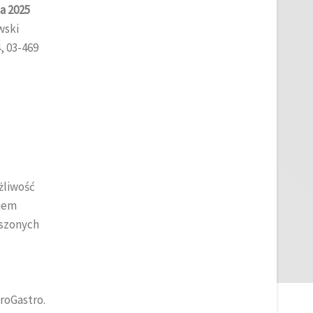
ia 2025
wski
, 03-469
żliwość
iem
oszonych
roGastro.