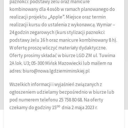
paznokci: podstawy żelu oraz manicure
kombinowany dla 4 osób w ramach planowanego do
realizacji projektu „Apple”. Miejsce oraz termin
realizacji kursu do ustalenia z wykonawcą. Wymiar –
24 godzin zegarowych (kurs stylizacji paznokci:
podstawy żelu 16 h oraz manicure kombinowany 8 h).
W ofertę proszę wliczyć materiały dydaktyczne.
Oferty prosimy składać w biurze LGD ZM ul. Tuwima
2A lok. U3; 05-300 Mińsk Mazowiecki lub mailem na
adres: biuro@nowa.lgdziemiminskiej.pl
Wszelkich informacji i wyjaśnień związanych z
ogłoszeniem udzielamy bezpośrednio w biurze lub
pod numerem telefonu 25 758 80 68. Na oferty
00
czekamy do godziny 15
dnia 2 maja 2023 r.