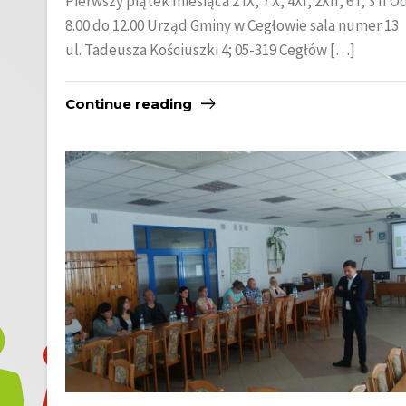
Pierwszy piątek miesiąca 2 IX, 7 X, 4XI, 2XII, 6 I, 3 II O
8.00 do 12.00 Urząd Gminy w Cegłowie sala numer 13
ul. Tadeusza Kościuszki 4; 05-319 Cegłów […]
Continue reading