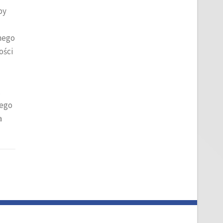
by
nego
ości
.
zego
a