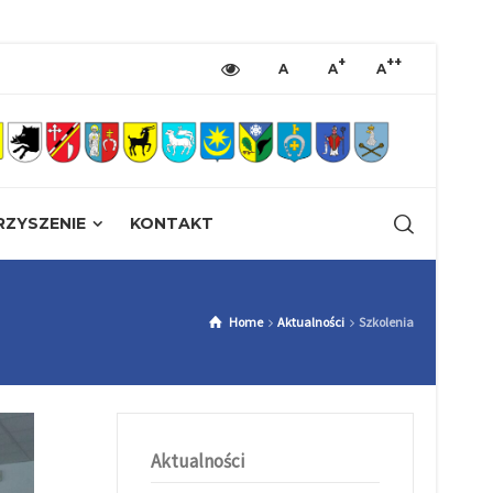
+
++
A
A
A
ZYSZENIE
KONTAKT
Home
Aktualności
Szkolenia
Aktualności