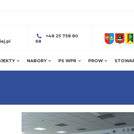
+48 25 758 80
ej.pl
68
JEKTY
NABORY
PS WPR
PROW
STOWAR