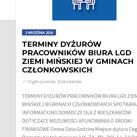
2 WRZEŚNIA 2016
TERMINY DYŻURÓW
PRACOWNIKÓW BIURA LGD
ZIEMI MIŃSKIEJ W GMINACH
CZŁONKOWSKICH
in
Ogłoszenia
,
Szkolenia
TERMINY DYŻURÓW PRACOWNIKÓW BIURA LGD ZIE
MIŃSKIEJ W GMINACH CZŁONKOWSKICH SPOTKANI
INFORMACYJNO DORADCZE DLA Z MIESZKAŃCÓW
DOTYCZĄCE MOŻLIWOŚCI APLIKOWANIA O ŚRODKI
FINANSOWE Gmina Data Godzina Miejsce dyżuru Ce