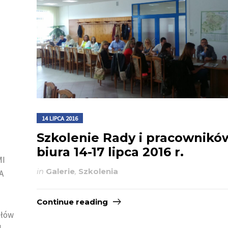
14 LIPCA 2016
Szkolenie Rady i pracownikó
biura 14-17 lipca 2016 r.
MI
in
Galerie
,
Szkolenia
A
Continue reading
głów